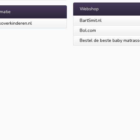
Webshop
rmatie
BartSmit.nl
soverkinderen.nl
Bol.com
Bestel de beste baby matras