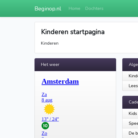
Beginop.nl
Home
Dochters
Kinderen startpagina
Kinderen
Het weer
Alg
Kind
Lees
Cad
Kids
Spee
De b