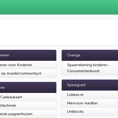
emeen
Overige
eren voor Kinderen
Spaarrekening kinderen -
Consumentenbond
 op moedercommunity.nl
Speelgoed
eau
Lobbes.nl
 Cadeaukaart
Mevrouw Aardbei
ltechniek
Uniblocks
este poppenhuizen